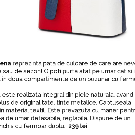
lbena
reprezinta pata de culoare de care are nev
ta sau de sezon! O poti purta atat pe umar cat si 
tit in doua compartimente de un buzunar cu ferm
a
este realizata integral din piele naturala, avand
plus de originalitate, tinte metalice. Captuseala
in material textil. Este prevazuta cu maner pent
ea de umar detasabila, reglabila. Dispune de un
 inchis cu fermoar dublu.
239 lei