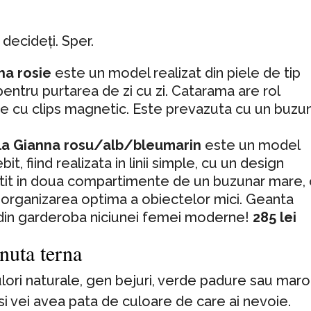
decideți. Sper.
tha rosie
este un model realizat din piele de tip
l pentru purtarea de zi cu zi. Catarama are rol
se cu clips magnetic. Este prevazuta cu un buzu
ala Gianna rosu/alb/bleumarin
este un model
t, fiind realizata in linii simple, cu un design
artit in doua compartimente de un buzunar mare,
 organizarea optima a obiectelor mici. Geanta
 din garderoba niciunei femei moderne!
285 lei
inuta terna
ulori naturale, gen bejuri, verde padure sau marou
si vei avea pata de culoare de care ai nevoie.