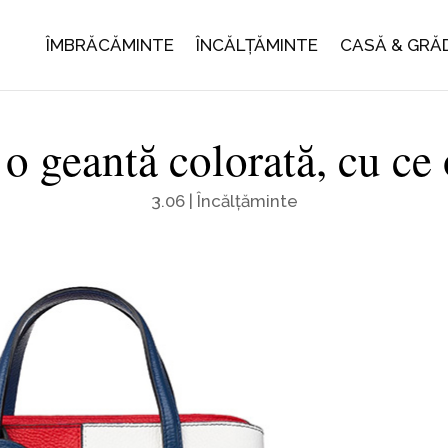
ÎMBRĂCĂMINTE
ÎNCĂLȚĂMINTE
CASĂ & GRĂ
o geantă colorată, cu ce 
3.06
|
Încălțăminte