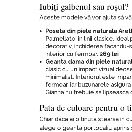
Iubiți galbenul sau roșul?
Aceste modele vă vor ajuta să vă 
Poseta din piele naturala Are
Palmellato, in linii clasice, idea
decorativ, inchiderea facandu-
interior cu fermoar.
269 lei
Geanta dama din piele natur
clasic cu un impact vizual deosebi
minimalist. Interiorul este imp
fermoar, iar buzunarele asigura
Gianna nu trebuie sa lipseasca
Pata de culoare pentru o t
Chiar daca ai o tinuta stearsa in c
alege o geanta portocaliu aprins 