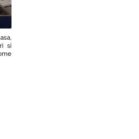
asa,
i si
Home