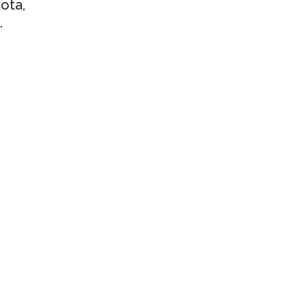
ota,
.