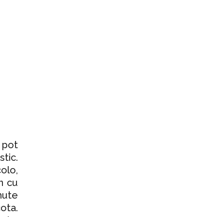
 pot
tic.
olo,
n cu
nute
ota.