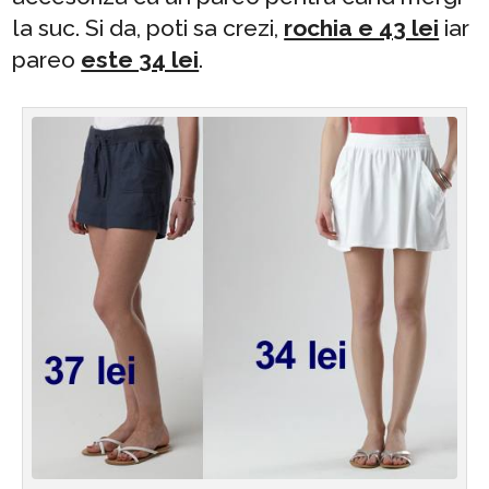
la suc. Si da, poti sa crezi,
rochia e 43 lei
iar
pareo
este 34 lei
.