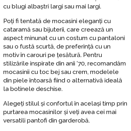
cu blugi albaștri largi sau mai largi.
Poți fi tentată de mocasini eleganți cu
cataramă sau bijuterii, care creează un
aspect minunat cu un costum cu pantaloni
sau o fustă scurtă, de preferință cu un
motiv în carouri pe țesătură. Pentru
stilizările inspirate din anii ’70, recomandăm
mocasinii cu toc bej sau crem, modelele
din piele întoarsă fiind o alternativă ideală
la botinele deschise.
Alegeți stilul și confortul în același timp prin
purtarea mocasinilor și veți avea cei mai
versatili pantofi din garderobă.