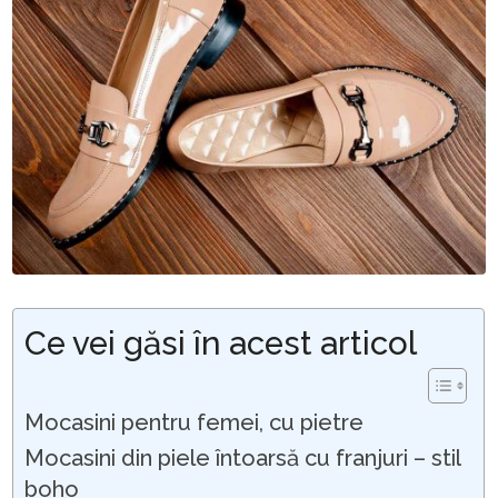
Ce vei găsi în acest articol
Mocasini pentru femei, cu pietre
Mocasini din piele întoarsă cu franjuri – stil
boho