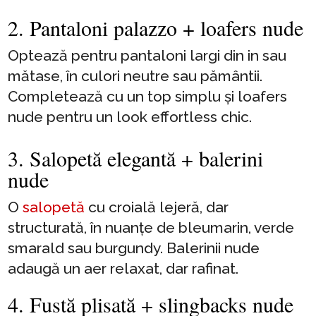
2. Pantaloni palazzo + loafers nude
Optează pentru pantaloni largi din in sau
mătase, în culori neutre sau pământii.
Completează cu un top simplu și loafers
nude pentru un look effortless chic.
3. Salopetă elegantă + balerini
nude
O
salopetă
cu croială lejeră, dar
structurată, în nuanțe de bleumarin, verde
smarald sau burgundy. Balerinii nude
adaugă un aer relaxat, dar rafinat.
4. Fustă plisată + slingbacks nude