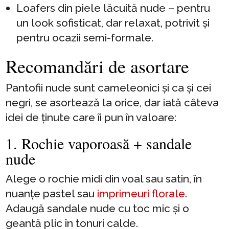
Loafers din piele lăcuită nude – pentru
un look sofisticat, dar relaxat, potrivit și
pentru ocazii semi-formale.
Recomandări de asortare
Pantofii nude sunt cameleonici și ca și cei
negri, se asortează la orice, dar iată câteva
idei de ținute care îi pun în valoare:
1. Rochie vaporoasă + sandale
nude
Alege o rochie midi din voal sau satin, în
nuanțe pastel sau
imprimeuri florale
.
Adaugă sandale nude cu toc mic și o
geantă plic în tonuri calde.