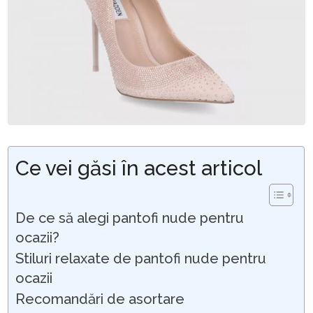
Ce vei găsi în acest articol
De ce să alegi pantofi nude pentru
ocazii?
Stiluri relaxate de pantofi nude pentru
ocazii
Recomandări de asortare