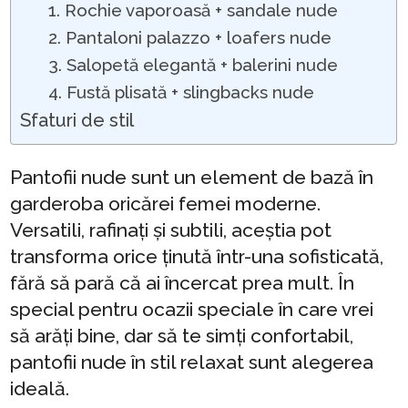
1. Rochie vaporoasă + sandale nude
2. Pantaloni palazzo + loafers nude
3. Salopetă elegantă + balerini nude
4. Fustă plisată + slingbacks nude
Sfaturi de stil
Pantofii nude sunt un element de bază în
garderoba oricărei femei moderne.
Versatili, rafinați și subtili, aceștia pot
transforma orice ținută într-una sofisticată,
fără să pară că ai încercat prea mult. În
special pentru ocazii speciale în care vrei
să arăți bine, dar să te simți confortabil,
pantofii nude în stil relaxat sunt alegerea
ideală.