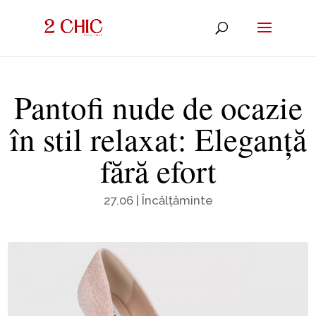
Pantofi nude de ocazie
în stil relaxat: Eleganță
fără efort
27.06
|
Încălțăminte