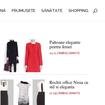
INĂ
FRUMUSEȚE
SĂNĂTATE
SHOPPING
Paltoane elegante
pentru femei
14.11
|
ÎMBRĂCĂMINTE
Rochii office Nissa cu
stil si eleganta
11.09
|
ÎMBRĂCĂMINTE