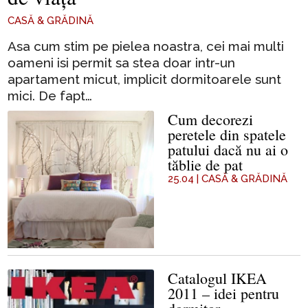
CASĂ & GRĂDINĂ
Asa cum stim pe pielea noastra, cei mai multi
oameni isi permit sa stea doar intr-un
apartament micut, implicit dormitoarele sunt
mici. De fapt…
Cum decorezi
peretele din spatele
patului dacă nu ai o
tăblie de pat
25.04
|
CASĂ & GRĂDINĂ
Catalogul IKEA
2011 – idei pentru