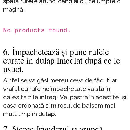
spală rufele atunci când ai cu ce umple o
mașină.
No products found.
6. Împachetează și pune rufele
curate în dulap imediat după ce le
usuci.
Altfel se va găsi mereu ceva de făcut iar
vraful cu rufe neîmpachetate va sta în
calea ta zile întregi. Vei păstra în acest fel și
casa ordonată și mirosul de balsam mai
mult timp în dulap.
7. Șterge frigiderul și aruncă