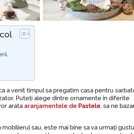
icol
rii.
 ca a venit timpul sa pregatim casa pentru sarbat
tor. Puteți alege dintre ornamente în diferite
vor arata
aranjamentele de
Pastele
, sa ne baz
n mobilierul sau, este mai bine sa va urmați gustu