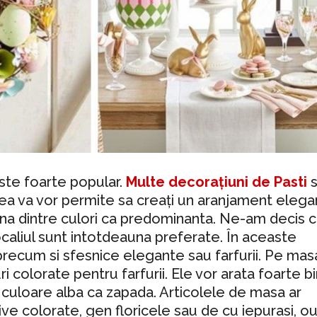
 este foarte popular.
Multe decorațiuni de Pasti
s
stea va vor permite sa creați un aranjament elegan
 una dintre culori ca predominanta. Ne-am decis 
ocaliul sunt intotdeauna preferate. În aceaste
, precum si sfesnice elegante sau farfurii. Pe mas
i colorate pentru farfurii. Ele vor arata foarte b
culoare alba ca zapada. Articolele de masa ar
ve colorate, gen floricele sau de cu iepurasi, ou