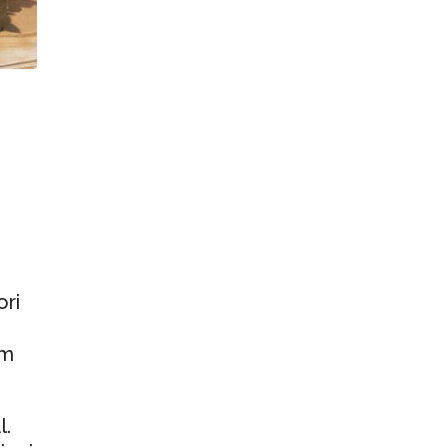
ori
am
l.